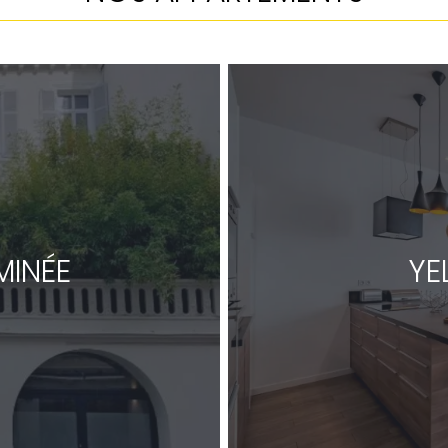
MINÉE
YE