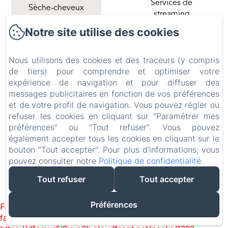
Services de
Sèche-cheveux
streaming
Douche
Notre site utilise des cookies
Lave-linge
Nous utilisons des cookies et des traceurs (y compris
de tiers) pour comprendre et optimiser votre
TOTO LULU CANNES LUXURY PROPERTIES RENTALS
expérience de navigation et pour diffuser des
Accueil
messages publicitaires en fonction de vos préférences
Nos Propriétés en Location
et de votre profil de navigation. Vous pouvez régler ou
refuser les cookies en cliquant sur "Paramétrer mes
Contact
préférences" ou "Tout refuser". Vous pouvez
Nous
également accepter tous les cookies en cliquant sur le
Blog
bouton "Tout accepter". Pour plus d'informations, vous
Mentions légales
pouvez consulter notre
Politique de confidentialité
.
Tout refuser
Tout accepter
EN
FR
ES
IT
DE
Créé par Amenitiz
Préférences
Failed to load BookingEngine/index: Loading chunk 1322
failed. (missing: