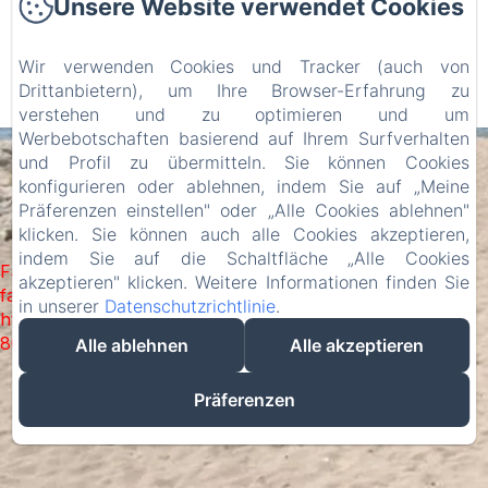
Unsere Website verwendet Cookies
Rechtliche Informationen
Wir verwenden Cookies und Tracker (auch von
Drittanbietern), um Ihre Browser-Erfahrung zu
EN
FR
ES
IT
DE
verstehen und zu optimieren und um
Powered mit Amenitiz
Werbebotschaften basierend auf Ihrem Surfverhalten
und Profil zu übermitteln. Sie können Cookies
konfigurieren oder ablehnen, indem Sie auf „Meine
Präferenzen einstellen" oder „Alle Cookies ablehnen"
klicken. Sie können auch alle Cookies akzeptieren,
indem Sie auf die Schaltfläche „Alle Cookies
Failed to load BookingEngine/index: Loading chunk 2698
akzeptieren" klicken. Weitere Informationen finden Sie
failed. (missing:
in unserer
Datenschutzrichtlinie
.
https://d1cmur5l0xva3h.cloudfront.net/packs/2698-
8080975d3316b4b3-fe2dec0bd67fe3fe.js)
Alle ablehnen
Alle akzeptieren
Präferenzen