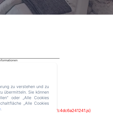
Informationen
hrung zu verstehen und zu
u übermitteln. Sie können
llen" oder „Alle Cookies
chaltfläche „Alle Cookies
e
.
cks/1322-c6e932f9d3d27b65-1bf7c4dc6a241241.js)