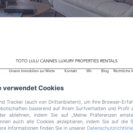
TOTO LULU CANNES LUXURY PROPERTIES RENTALS
Unsere Immobilien zur Miete
Kontakt
Wir
Blog
Rechtliche 
EN
FR
ES
IT
DE
e verwendet Cookies
Powered mit Amenitiz
d Tracker (auch von Drittanbietern), um Ihre Browser-Erfa
otschaften basierend auf Ihrem Surfverhalten und Profil z
der ablehnen, indem Sie auf „Meine Präferenzen einste
önnen auch alle Cookies akzeptieren, indem Sie auf die S
tere Informationen finden Sie in unserer
Datenschutzrichtlini
ailed. (missing: https://d1cmur5l0xva3h.cloudfront.net/pa