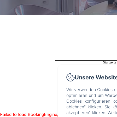
Startseite
Unsere Websit
Wir verwenden Cookies un
optimieren und um Werbeb
Cookies konfigurieren o
ablehnen" klicken. Sie k
akzeptieren" klicken. Wei
Failed to load BookingEngine/index: Loading chunk 1322 f